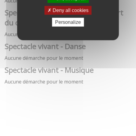
Aucune démarche pour le moment
Spectacle vivant - Art de la rue / Art
Deny all cookies
du cirque / Théâtre
Personalize
Aucune démarche pour le moment
Spectacle vivant - Danse
Aucune démarche pour le moment
Spectacle vivant - Musique
Aucune démarche pour le moment