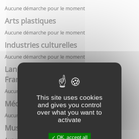
Aucune démarche pour le moment
Arts plastiques
Aucune démarche pour le moment
Industries culturelles
Aucune démarche pour le moment
Langue française et langues de
France
Aucune démarche pour le moment
This site uses cookies
Médias
and gives you control
over what you want to
Aucune démarche pour le moment
activate
Musées
OK, accept all