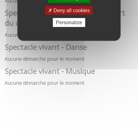
Aucune démarche pour le moment
Spectacle vivant - Art de la rue / Art
Deny all cookies
du cirque / Théâtre
Personalize
Aucune démarche pour le moment
Spectacle vivant - Danse
Aucune démarche pour le moment
Spectacle vivant - Musique
Aucune démarche pour le moment