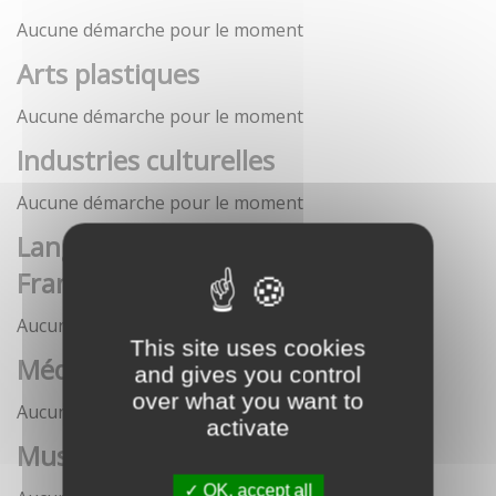
Aucune démarche pour le moment
Arts plastiques
Aucune démarche pour le moment
Industries culturelles
Aucune démarche pour le moment
Langue française et langues de
France
Aucune démarche pour le moment
This site uses cookies
Médias
and gives you control
over what you want to
Aucune démarche pour le moment
activate
Musées
OK, accept all