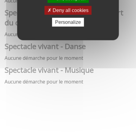
Aucune démarche pour le moment
Spectacle vivant - Art de la rue / Art
Deny all cookies
du cirque / Théâtre
Personalize
Aucune démarche pour le moment
Spectacle vivant - Danse
Aucune démarche pour le moment
Spectacle vivant - Musique
Aucune démarche pour le moment