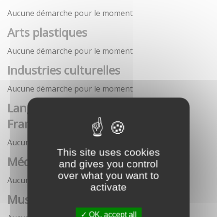
Aucune démarche pour le moment
Arts plastiques
Aucune démarche pour le moment
Industries culturelles
Aucune démarche pour le moment
Langue française et langues de
France
Aucune démarche pour le moment
This site uses cookies
Médias
and gives you control
over what you want to
Aucune démarche pour le moment
activate
Musées
OK, accept all