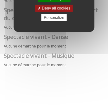
Aucune démarche pour le moment
Spectacle vivant - Art de la rue / Art
Deny all cookies
du cirque / Théâtre
Personalize
Aucune démarche pour le moment
Spectacle vivant - Danse
Aucune démarche pour le moment
Spectacle vivant - Musique
Aucune démarche pour le moment