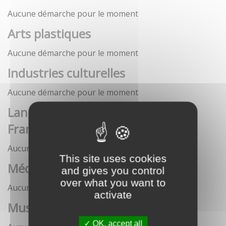
Aucune démarche pour le moment
Arts plastiques
Aucune démarche pour le moment
Industries culturelles
Aucune démarche pour le moment
Langue française et langues de
France
Aucune démarche pour le moment
This site uses cookies
Médias
and gives you control
over what you want to
Aucune démarche pour le moment
activate
Musées
OK, accept all