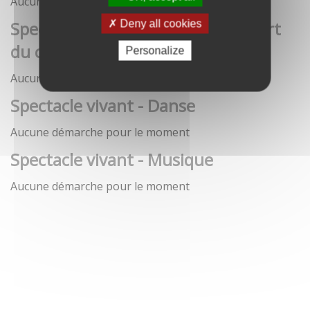
Aucune démarche pour le moment
Spectacle vivant - Art de la rue / Art
Deny all cookies
du cirque / Théâtre
Personalize
Aucune démarche pour le moment
Spectacle vivant - Danse
Aucune démarche pour le moment
Spectacle vivant - Musique
Aucune démarche pour le moment