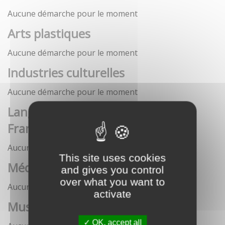
Aucune démarche pour le moment
Arts plastiques
Aucune démarche pour le moment
Industries culturelles
Aucune démarche pour le moment
Langue française et langues de
France
Aucune démarche pour le moment
This site uses cookies
Médias
and gives you control
over what you want to
Aucune démarche pour le moment
activate
Musées
OK, accept all