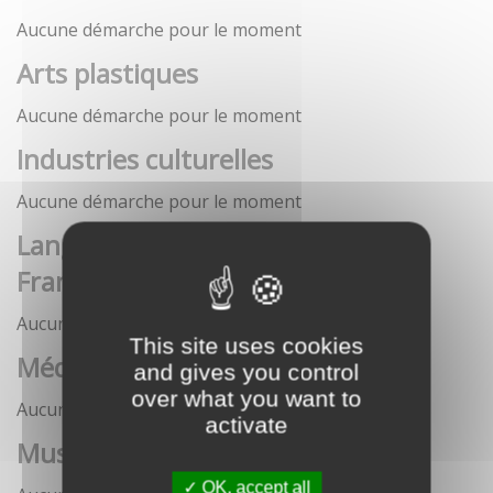
Aucune démarche pour le moment
Arts plastiques
Aucune démarche pour le moment
Industries culturelles
Aucune démarche pour le moment
Langue française et langues de
France
Aucune démarche pour le moment
This site uses cookies
Médias
and gives you control
over what you want to
Aucune démarche pour le moment
activate
Musées
OK, accept all