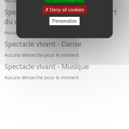
Aucune démarche pour le moment
Spectacle vivant - Art de la rue / Art
Deny all cookies
du cirque / Théâtre
Personalize
Aucune démarche pour le moment
Spectacle vivant - Danse
Aucune démarche pour le moment
Spectacle vivant - Musique
Aucune démarche pour le moment