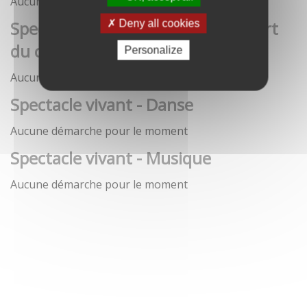
Aucune démarche pour le moment
Spectacle vivant - Art de la rue / Art
Deny all cookies
du cirque / Théâtre
Personalize
Aucune démarche pour le moment
Spectacle vivant - Danse
Aucune démarche pour le moment
Spectacle vivant - Musique
Aucune démarche pour le moment