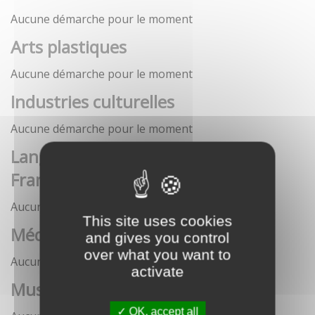
Aucune démarche pour le moment
Arts plastiques
Aucune démarche pour le moment
Industries culturelles
Aucune démarche pour le moment
Langue française et langues de
France
Aucune démarche pour le moment
This site uses cookies
Médias
and gives you control
over what you want to
Aucune démarche pour le moment
activate
Musées
OK, accept all