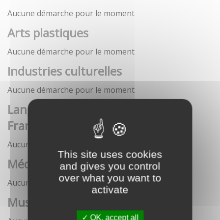
Aucune démarche pour le moment
Arts plastiques
Aucune démarche pour le moment
Industries culturelles
Aucune démarche pour le moment
Langue française et langues de
France
Aucune démarche pour le moment
This site uses cookies
Médias
and gives you control
over what you want to
Aucune démarche pour le moment
activate
Musées
OK, accept all