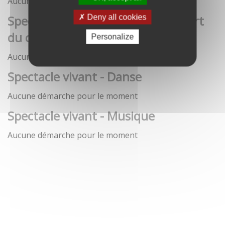
Aucune démarche pour le moment
Spectacle vivant - Art de la rue / Art
Deny all cookies
du cirque / Théâtre
Personalize
Aucune démarche pour le moment
Spectacle vivant - Danse
Aucune démarche pour le moment
Spectacle vivant - Musique
Aucune démarche pour le moment