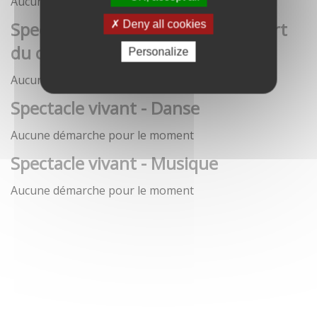
Aucune démarche pour le moment
Spectacle vivant - Art de la rue / Art
Deny all cookies
du cirque / Théâtre
Personalize
Aucune démarche pour le moment
Spectacle vivant - Danse
Aucune démarche pour le moment
Spectacle vivant - Musique
Aucune démarche pour le moment