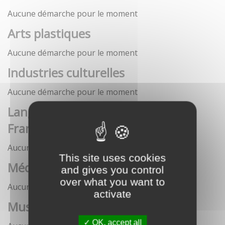
Aucune démarche pour le moment
Arts plastiques
Aucune démarche pour le moment
Industries culturelles
Aucune démarche pour le moment
Langue française et langues de
France
Aucune démarche pour le moment
This site uses cookies
Médias
and gives you control
over what you want to
Aucune démarche pour le moment
activate
Musées
OK, accept all