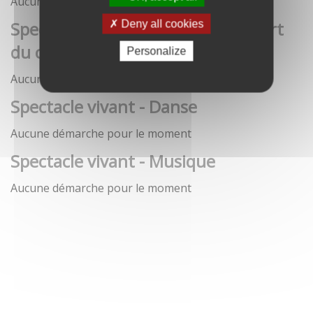
Aucune démarche pour le moment
Spectacle vivant - Art de la rue / Art
Deny all cookies
du cirque / Théâtre
Personalize
Aucune démarche pour le moment
Spectacle vivant - Danse
Aucune démarche pour le moment
Spectacle vivant - Musique
Aucune démarche pour le moment