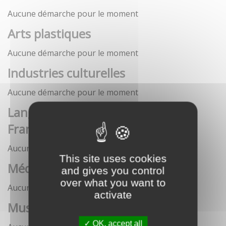
Aucune démarche pour le moment
Arts plastiques
Aucune démarche pour le moment
Industries culturelles
Aucune démarche pour le moment
Langue française et langues de
France
Aucune démarche pour le moment
This site uses cookies
Médias
and gives you control
over what you want to
Aucune démarche pour le moment
activate
Musées
OK, accept all