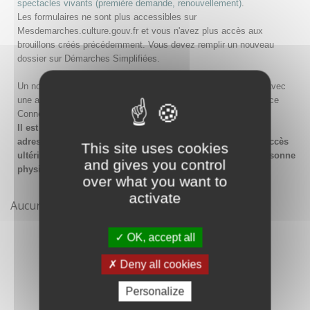
spectacles vivants (première demande, renouvellement)
.
Les formulaires ne sont plus accessibles sur
Mesdemarches.culture.gouv.fr et vous n'avez plus accès aux
brouillons créés précédemment. Vous devez remplir un nouveau
dossier sur Démarches Simplifiées.
Un nouveau compte doit être créé sur Démarches Simplifiées avec
une adresse email et un mot de passe, ou en passant par France
Connect.
Il est conseillé lors de la création du compte de saisir une
adresse email générique de l'organisme afin de garantir l'accès
This site uses cookies
ultérieur au compte même en cas de changement de la personne
and gives you control
physique gestionnaire.
over what you want to
activate
Aucune démarche pour le moment
OK, accept all
Deny all cookies
Personalize