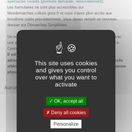
spectacles vivants (première demande, renouvellement)
.
Les formulaires ne sont plus accessibles sur
Mesdemarches.culture.gouv.fr et vous n'avez plus accès aux
brouillons créés précédemment. Vous devez remplir un nouveau
dossier sur Démarches Simplifiées.
Un nouveau compte doit être créé sur Démarches Simplifiées avec
une adresse email et un mot de passe, ou en passant par France
Connect.
Il est conseillé lors de la création du compte de saisir une
adresse email générique de l'organisme afin de garantir l'accès
This site uses cookies
ultérieur au compte même en cas de changement de la personne
and gives you control
physique gestionnaire.
over what you want to
activate
Aucune démarche pour le moment
OK, accept all
Deny all cookies
Personalize