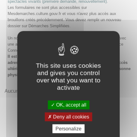
spectacles vivants (première demande, renouvellement)
.
Les formulaires ne sont plus accessibles sur
Mesdemarches.culture.gouv.fr et vous n'avez plus accès aux
brouillons créés précédemment. Vous devez remplir un nouveau
dossier sur Démarches Simplifiées.
Un nouveau compte doit être créé sur Démarches Simplifiées avec
une adresse email et un mot de passe, ou en passant par France
Connect.
Il est conseillé lors de la création du compte de saisir une
adresse email générique de l'organisme afin de garantir l'accès
This site uses cookies
ultérieur au compte même en cas de changement de la personne
and gives you control
physique gestionnaire.
over what you want to
activate
Aucune démarche pour le moment
OK, accept all
Deny all cookies
Personalize