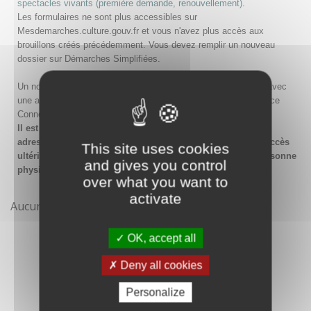
spectacles vivants (première demande, renouvellement)
.
Les formulaires ne sont plus accessibles sur
Mesdemarches.culture.gouv.fr et vous n'avez plus accès aux
brouillons créés précédemment. Vous devez remplir un nouveau
dossier sur Démarches Simplifiées.
Un nouveau compte doit être créé sur Démarches Simplifiées avec
une adresse email et un mot de passe, ou en passant par France
Connect.
Il est conseillé lors de la création du compte de saisir une
adresse email générique de l'organisme afin de garantir l'accès
This site uses cookies
ultérieur au compte même en cas de changement de la personne
and gives you control
physique gestionnaire.
over what you want to
activate
Aucune démarche pour le moment
OK, accept all
Deny all cookies
Personalize