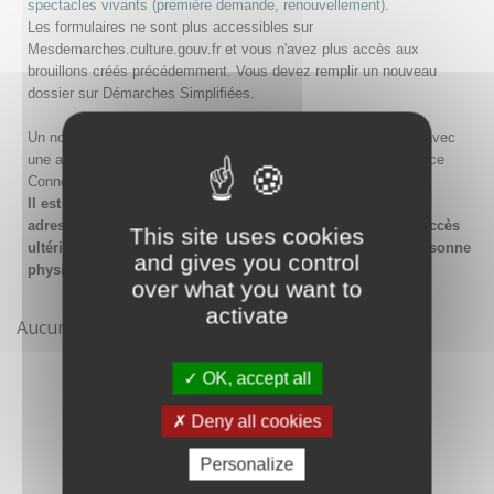
spectacles vivants (première demande, renouvellement)
.
Les formulaires ne sont plus accessibles sur
Mesdemarches.culture.gouv.fr et vous n'avez plus accès aux
brouillons créés précédemment. Vous devez remplir un nouveau
dossier sur Démarches Simplifiées.
Un nouveau compte doit être créé sur Démarches Simplifiées avec
une adresse email et un mot de passe, ou en passant par France
Connect.
Il est conseillé lors de la création du compte de saisir une
adresse email générique de l'organisme afin de garantir l'accès
This site uses cookies
ultérieur au compte même en cas de changement de la personne
and gives you control
physique gestionnaire.
over what you want to
activate
Aucune démarche pour le moment
OK, accept all
Deny all cookies
Personalize