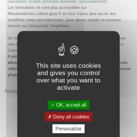
spectacles vivants (première demande, renouvellement)
.
Les formulaires ne sont plus accessibles sur
Mesdemarches.culture.gouv.fr et vous n'avez plus accès aux
brouillons créés précédemment. Vous devez remplir un nouveau
dossier sur Démarches Simplifiées.
Un nouveau compte doit être créé sur Démarches Simplifiées avec
une adresse email et un mot de passe, ou en passant par France
Connect.
Il est conseillé lors de la création du compte de saisir une
adresse email générique de l'organisme afin de garantir l'accès
This site uses cookies
ultérieur au compte même en cas de changement de la personne
and gives you control
physique gestionnaire.
over what you want to
activate
Aucune démarche pour le moment
OK, accept all
Deny all cookies
Personalize