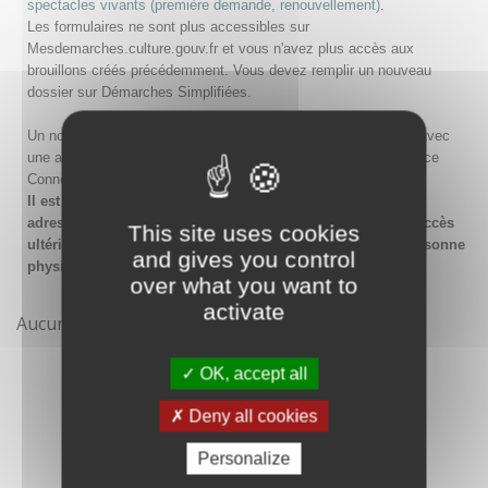
spectacles vivants (première demande, renouvellement)
.
Les formulaires ne sont plus accessibles sur
Mesdemarches.culture.gouv.fr et vous n'avez plus accès aux
brouillons créés précédemment. Vous devez remplir un nouveau
dossier sur Démarches Simplifiées.
Un nouveau compte doit être créé sur Démarches Simplifiées avec
une adresse email et un mot de passe, ou en passant par France
Connect.
Il est conseillé lors de la création du compte de saisir une
adresse email générique de l'organisme afin de garantir l'accès
This site uses cookies
ultérieur au compte même en cas de changement de la personne
and gives you control
physique gestionnaire.
over what you want to
activate
Aucune démarche pour le moment
OK, accept all
Deny all cookies
Personalize