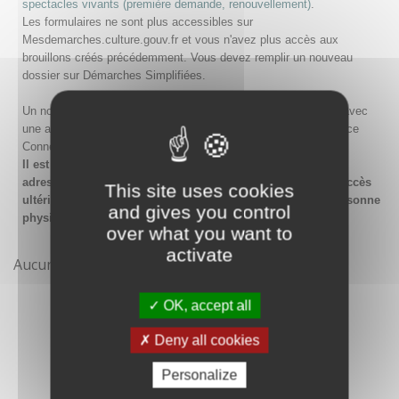
spectacles vivants (première demande, renouvellement)
.
Les formulaires ne sont plus accessibles sur
Mesdemarches.culture.gouv.fr et vous n'avez plus accès aux
brouillons créés précédemment. Vous devez remplir un nouveau
dossier sur Démarches Simplifiées.
Un nouveau compte doit être créé sur Démarches Simplifiées avec
une adresse email et un mot de passe, ou en passant par France
Connect.
Il est conseillé lors de la création du compte de saisir une
adresse email générique de l'organisme afin de garantir l'accès
This site uses cookies
ultérieur au compte même en cas de changement de la personne
and gives you control
physique gestionnaire.
over what you want to
activate
Aucune démarche pour le moment
OK, accept all
Deny all cookies
Personalize