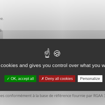
e.
é.
ité
 cookies and gives you control over what you w
OK, accept all
Deny all cookies
Personalize
isées conformément à la base de référence fournie par RGAA 3