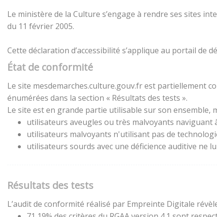
Le ministère de la Culture s’engage à rendre ses sites inte
du 11 février 2005.
Cette déclaration d’accessibilité s’applique au portail de
État de conformité
Le site mesdemarches.culture.gouv.fr est partiellement con
énumérées dans la section « Résultats des tests ».
Le site est en grande partie utilisable sur son ensemble, m
utilisateurs aveugles ou très malvoyants naviguant à 
utilisateurs malvoyants n'utilisant pas de technolog
utilisateurs sourds avec une déficience auditive ne 
Résultats des tests
L’audit de conformité réalisé par Empreinte Digitale révèle
71,19% des critères du RGAA version 4.1 sont respect