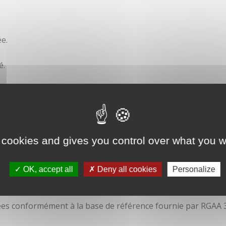
e.
é.
ité
 cookies and gives you control over what you w
OK, accept all
Deny all cookies
Personalize
isées conformément à la base de référence fournie par RGAA 3