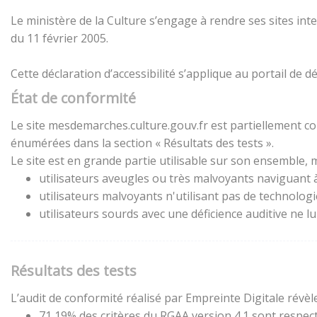
Le ministère de la Culture s’engage à rendre ses sites inte
du 11 février 2005.
Cette déclaration d’accessibilité s’applique au portail de
État de conformité
Le site mesdemarches.culture.gouv.fr est partiellement con
énumérées dans la section « Résultats des tests ».
Le site est en grande partie utilisable sur son ensemble, m
utilisateurs aveugles ou très malvoyants naviguant à 
utilisateurs malvoyants n'utilisant pas de technolog
utilisateurs sourds avec une déficience auditive ne 
Résultats des tests
L’audit de conformité réalisé par Empreinte Digitale révèle
71,19% des critères du RGAA version 4.1 sont respect