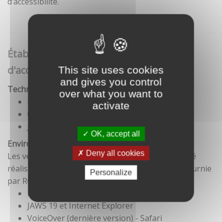
d’accessibilité.
Établissement de cette déclaration
d'accessibilité
This site uses cookies
and gives you control
Technologies utilisées pour la réalisation du site
over what you want to
HTML5
activate
CSS
JavaScript
OK, accept all
Environnement de test
Deny all cookies
Les vérifications de restitution de contenus ont été
réalisées conformément à la base de référence fournie
Personalize
par RGAA 3.
Firefox et NVDA
JAWS 19 et Internet Explorer
VoiceOver (dernière version) - Safari