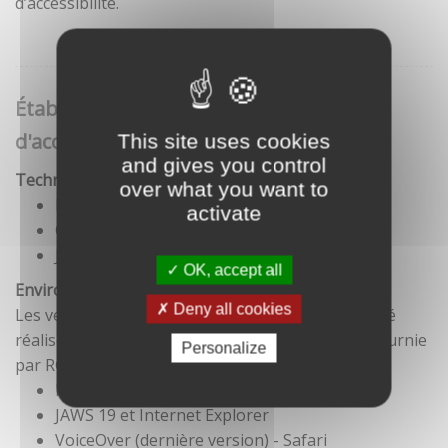
d’accessibilité.
Établissement de cette déclaration
d'accessibilité
This site uses cookies
and gives you control
Technologies utilisées pour la réalisation du site
over what you want to
HTML5
activate
CSS
JavaScript
OK, accept all
Environnement de test
Deny all cookies
Les vérifications de restitution de contenus ont été
réalisées conformément à la base de référence fournie
Personalize
par RGAA 3.
Firefox et NVDA
JAWS 19 et Internet Explorer
VoiceOver (dernière version) - Safari