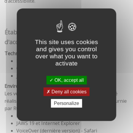
d’accessibilité.
Établissement de cette déclaration
d'accessibilité
This site uses cookies
and gives you control
Technologies utilisées pour la réalisation du site
over what you want to
HTML5
activate
CSS
JavaScript
OK, accept all
Environnement de test
Deny all cookies
Les vérifications de restitution de contenus ont été
réalisées conformément à la base de référence fournie
Personalize
par RGAA 3.
Firefox et NVDA
JAWS 19 et Internet Explorer
VoiceOver (dernière version) - Safari