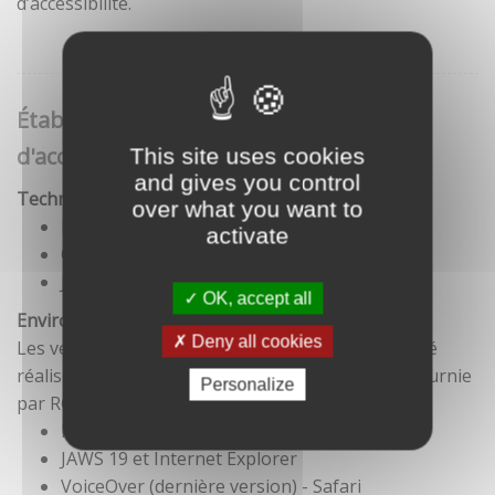
d’accessibilité.
Établissement de cette déclaration
d'accessibilité
This site uses cookies
and gives you control
Technologies utilisées pour la réalisation du site
over what you want to
HTML5
activate
CSS
JavaScript
OK, accept all
Environnement de test
Deny all cookies
Les vérifications de restitution de contenus ont été
réalisées conformément à la base de référence fournie
Personalize
par RGAA 3.
Firefox et NVDA
JAWS 19 et Internet Explorer
VoiceOver (dernière version) - Safari