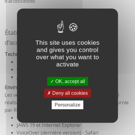
d’accessibilité.
Établissement de cette déclaration
d'accessibilité
This site uses cookies
and gives you control
Technologies utilisées pour la réalisation du site
over what you want to
HTML5
activate
CSS
JavaScript
OK, accept all
Environnement de test
Deny all cookies
Les vérifications de restitution de contenus ont été
réalisées conformément à la base de référence fournie
Personalize
par RGAA 3.
Firefox et NVDA
JAWS 19 et Internet Explorer
VoiceOver (dernière version) - Safari