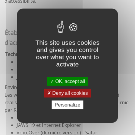
d’accessibilité.
Établissement de cette déclaration
d'accessibilité
This site uses cookies
and gives you control
Technologies utilisées pour la réalisation du site
over what you want to
HTML5
activate
CSS
JavaScript
OK, accept all
Environnement de test
Deny all cookies
Les vérifications de restitution de contenus ont été
réalisées conformément à la base de référence fournie
Personalize
par RGAA 3.
Firefox et NVDA
JAWS 19 et Internet Explorer
VoiceOver (dernière version) - Safari