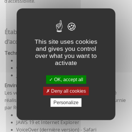
d’accessibilité.
Établissement de cette déclaration
d'accessibilité
This site uses cookies
and gives you control
Technologies utilisées pour la réalisation du site
over what you want to
HTML5
activate
CSS
JavaScript
OK, accept all
Environnement de test
Deny all cookies
Les vérifications de restitution de contenus ont été
réalisées conformément à la base de référence fournie
Personalize
par RGAA 3.
Firefox et NVDA
JAWS 19 et Internet Explorer
VoiceOver (dernière version) - Safari