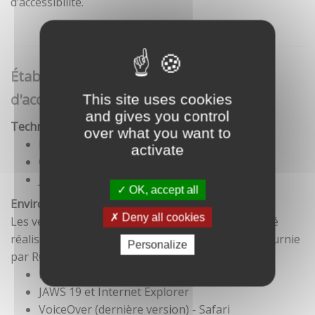
d’accessibilité.
Établissement de cette déclaration
d'accessibilité
This site uses cookies
and gives you control
Technologies utilisées pour la réalisation du site
over what you want to
HTML5
activate
CSS
JavaScript
OK, accept all
Environnement de test
Deny all cookies
Les vérifications de restitution de contenus ont été
réalisées conformément à la base de référence fournie
Personalize
par RGAA 3.
Firefox et NVDA
JAWS 19 et Internet Explorer
VoiceOver (dernière version) - Safari