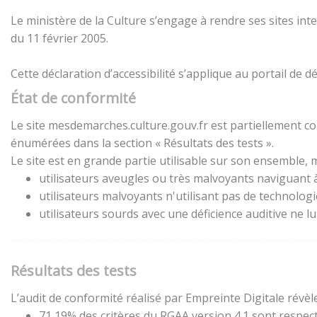
Le ministère de la Culture s’engage à rendre ses sites inte
du 11 février 2005.
Cette déclaration d’accessibilité s’applique au portail de
État de conformité
Le site mesdemarches.culture.gouv.fr est partiellement con
énumérées dans la section « Résultats des tests ».
Le site est en grande partie utilisable sur son ensemble, m
utilisateurs aveugles ou très malvoyants naviguant à 
utilisateurs malvoyants n'utilisant pas de technolog
utilisateurs sourds avec une déficience auditive ne 
Résultats des tests
L’audit de conformité réalisé par Empreinte Digitale révèle
71,19% des critères du RGAA version 4.1 sont respect