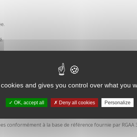
e.
é.
ité
 cookies and gives you control over what you w
OK, accept all
Deny all cookies
Personalize
isées conformément à la base de référence fournie par RGAA 3