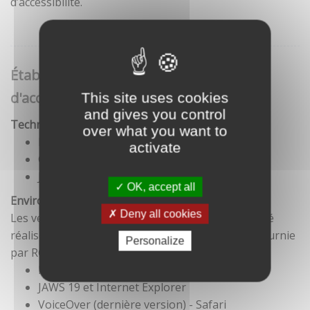
d’accessibilité.
Établissement de cette déclaration
d'accessibilité
This site uses cookies
and gives you control
Technologies utilisées pour la réalisation du site
over what you want to
HTML5
activate
CSS
JavaScript
OK, accept all
Environnement de test
Deny all cookies
Les vérifications de restitution de contenus ont été
réalisées conformément à la base de référence fournie
Personalize
par RGAA 3.
Firefox et NVDA
JAWS 19 et Internet Explorer
VoiceOver (dernière version) - Safari