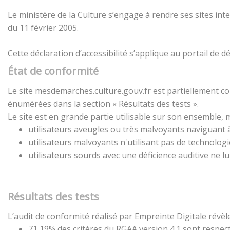
Le ministère de la Culture s’engage à rendre ses sites inte
du 11 février 2005.
Cette déclaration d’accessibilité s’applique au portail de
État de conformité
Le site mesdemarches.culture.gouv.fr est partiellement con
énumérées dans la section « Résultats des tests ».
Le site est en grande partie utilisable sur son ensemble, m
utilisateurs aveugles ou très malvoyants naviguant à 
utilisateurs malvoyants n'utilisant pas de technolog
utilisateurs sourds avec une déficience auditive ne 
Résultats des tests
L’audit de conformité réalisé par Empreinte Digitale révèle
71,19% des critères du RGAA version 4.1 sont respect