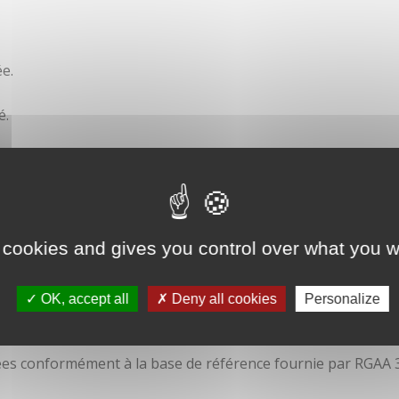
e.
é.
ité
 cookies and gives you control over what you w
OK, accept all
Deny all cookies
Personalize
isées conformément à la base de référence fournie par RGAA 3