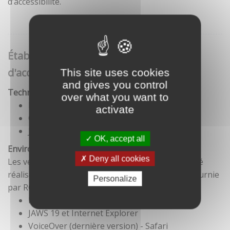
d’accessibilité.
Établissement de cette déclaration
d'accessibilité
This site uses cookies
and gives you control
Technologies utilisées pour la réalisation du site
over what you want to
HTML5
activate
CSS
JavaScript
OK, accept all
Environnement de test
Deny all cookies
Les vérifications de restitution de contenus ont été
réalisées conformément à la base de référence fournie
Personalize
par RGAA 3.
Firefox et NVDA
JAWS 19 et Internet Explorer
VoiceOver (dernière version) - Safari