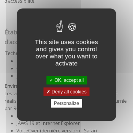
d’accessibilité.
Établissement de cette déclaration
d'accessibilité
This site uses cookies
and gives you control
Technologies utilisées pour la réalisation du site
over what you want to
HTML5
activate
CSS
JavaScript
OK, accept all
Environnement de test
Deny all cookies
Les vérifications de restitution de contenus ont été
réalisées conformément à la base de référence fournie
Personalize
par RGAA 3.
Firefox et NVDA
JAWS 19 et Internet Explorer
VoiceOver (dernière version) - Safari