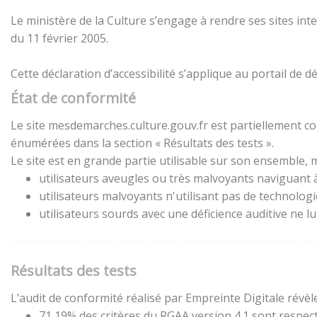
Le ministère de la Culture s’engage à rendre ses sites inte
du 11 février 2005.
Cette déclaration d’accessibilité s’applique au portail de
État de conformité
Le site mesdemarches.culture.gouv.fr est partiellement con
énumérées dans la section « Résultats des tests ».
Le site est en grande partie utilisable sur son ensemble, m
utilisateurs aveugles ou très malvoyants naviguant à 
utilisateurs malvoyants n'utilisant pas de technolog
utilisateurs sourds avec une déficience auditive ne 
Résultats des tests
L’audit de conformité réalisé par Empreinte Digitale révèle
71,19% des critères du RGAA version 4.1 sont respect