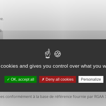
e.
é.
ité
 cookies and gives you control over what you w
OK, accept all
Deny all cookies
Personalize
isées conformément à la base de référence fournie par RGAA 3