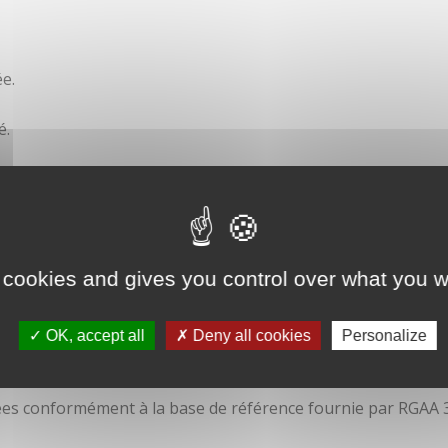
e.
é.
ité
 cookies and gives you control over what you w
OK, accept all
Deny all cookies
Personalize
isées conformément à la base de référence fournie par RGAA 3