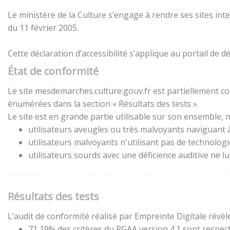
Le ministère de la Culture s’engage à rendre ses sites inte
du 11 février 2005.
Cette déclaration d’accessibilité s’applique au portail de
État de conformité
Le site mesdemarches.culture.gouv.fr est partiellement con
énumérées dans la section « Résultats des tests ».
Le site est en grande partie utilisable sur son ensemble, m
utilisateurs aveugles ou très malvoyants naviguant à 
utilisateurs malvoyants n'utilisant pas de technolog
utilisateurs sourds avec une déficience auditive ne 
Résultats des tests
L’audit de conformité réalisé par Empreinte Digitale révèle
71,19% des critères du RGAA version 4.1 sont respect