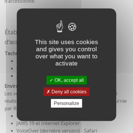
d’accessibilité.
Établissement de cette déclaration
d'accessibilité
This site uses cookies
and gives you control
Technologies utilisées pour la réalisation du site
over what you want to
HTML5
activate
CSS
JavaScript
OK, accept all
Environnement de test
Deny all cookies
Les vérifications de restitution de contenus ont été
réalisées conformément à la base de référence fournie
Personalize
par RGAA 3.
Firefox et NVDA
JAWS 19 et Internet Explorer
VoiceOver (dernière version) - Safari