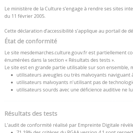
Le ministère de la Culture s’engage à rendre ses sites inte
du 11 février 2005.
Cette déclaration d’accessibilité s’applique au portail de
État de conformité
Le site mesdemarches.culture.gouv.fr est partiellement con
énumérées dans la section « Résultats des tests ».
Le site est en grande partie utilisable sur son ensemble, m
utilisateurs aveugles ou très malvoyants naviguant à 
utilisateurs malvoyants n'utilisant pas de technolog
utilisateurs sourds avec une déficience auditive ne 
Résultats des tests
L’audit de conformité réalisé par Empreinte Digitale révèle
71,19% des critères du RGAA version 4.1 sont respect