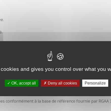
e.
é.
ité
 cookies and gives you control over what you w
OK, accept all
Deny all cookies
Personalize
isées conformément à la base de référence fournie par RGAA 3