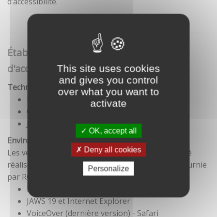
d’accessibilité.
Établissement de cette déclaration
d'accessibilité
This site uses cookies
and gives you control
Technologies utilisées pour la réalisation du site
over what you want to
HTML5
activate
CSS
JavaScript
OK, accept all
Environnement de test
Deny all cookies
Les vérifications de restitution de contenus ont été
réalisées conformément à la base de référence fournie
Personalize
par RGAA 3.
Firefox et NVDA
JAWS 19 et Internet Explorer
VoiceOver (dernière version) - Safari