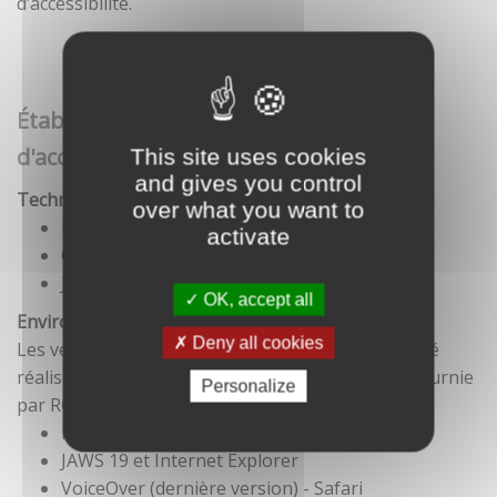
d’accessibilité.
Établissement de cette déclaration
d'accessibilité
This site uses cookies
and gives you control
Technologies utilisées pour la réalisation du site
over what you want to
HTML5
activate
CSS
JavaScript
OK, accept all
Environnement de test
Deny all cookies
Les vérifications de restitution de contenus ont été
réalisées conformément à la base de référence fournie
Personalize
par RGAA 3.
Firefox et NVDA
JAWS 19 et Internet Explorer
VoiceOver (dernière version) - Safari